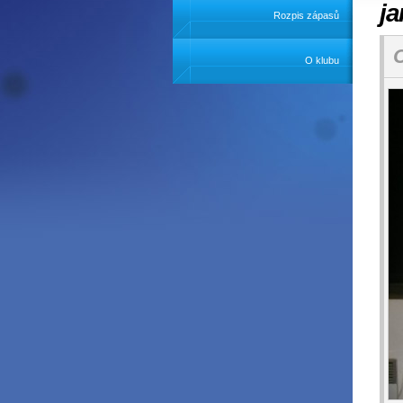
ja
Rozpis zápasů
C
O klubu