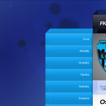
FK
Úvod
Aktuality
Výsledky
Tabulka
Statistiky
Úvod
»
CI
Soupiska
Os