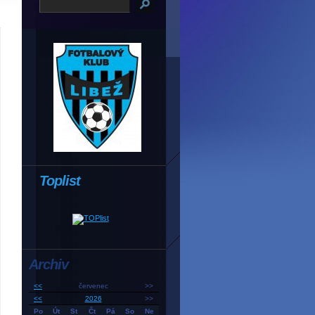
Toplist
Archiv
<<
červenec
>>
<<
2026
>>
Po
Út
St
Čt
Pá
So
Ne