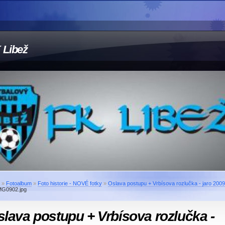
 Libež
»
Fotoalbum
»
Foto historie - NOVÉ fotky
»
Oslava postupu + Vrbísova rozlučka - jaro 2009
MG0902.jpg
lava postupu + Vrbísova rozlučka -