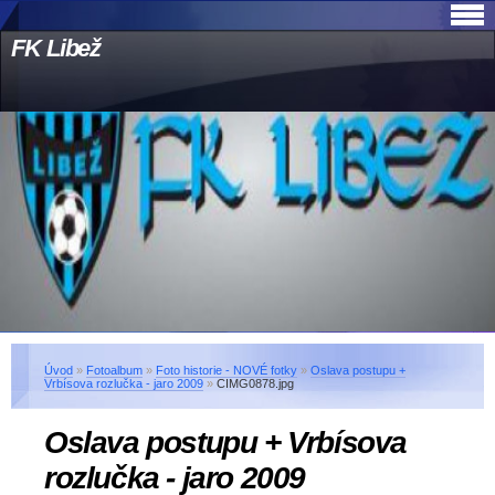
FK Libež
Úvod
»
Fotoalbum
»
Foto historie - NOVÉ fotky
»
Oslava postupu +
Vrbísova rozlučka - jaro 2009
»
CIMG0878.jpg
Oslava postupu + Vrbísova
rozlučka - jaro 2009