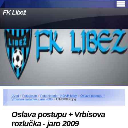
FK Libež
Úvod
»
Fotoalbum
»
Foto historie - NOVÉ fotky
»
Oslava postupu +
Vrbísova rozlučka - jaro 2009
»
CIMG0890.jpg
Oslava postupu + Vrbísova
rozlučka - jaro 2009