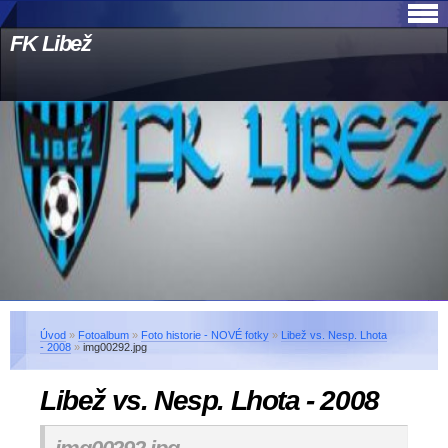
FK Libež
Úvod
»
Fotoalbum
»
Foto historie - NOVÉ fotky
»
Libež vs. Nesp. Lhota
- 2008
»
img00292.jpg
Libež vs. Nesp. Lhota - 2008