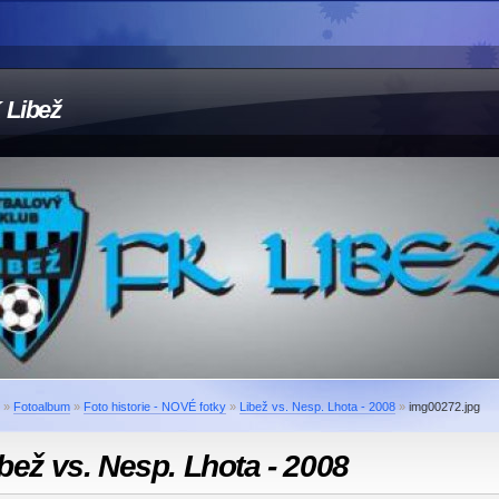
 Libež
»
Fotoalbum
»
Foto historie - NOVÉ fotky
»
Libež vs. Nesp. Lhota - 2008
»
img00272.jpg
bež vs. Nesp. Lhota - 2008