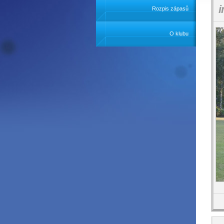
i
Rozpis zápasů
O klubu