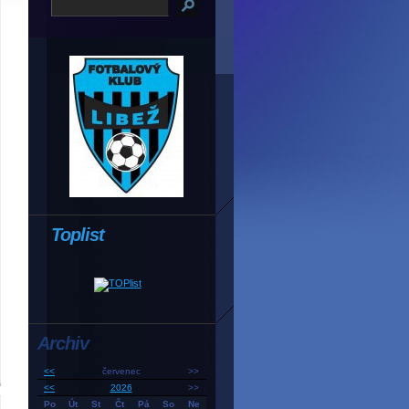
Toplist
Archiv
<<
červenec
>>
<<
2026
>>
Po
Út
St
Čt
Pá
So
Ne