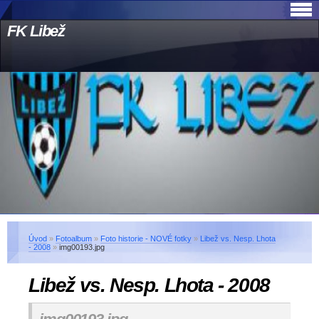
FK Libež
Úvod
»
Fotoalbum
»
Foto historie - NOVÉ fotky
»
Libež vs. Nesp. Lhota
- 2008
»
img00193.jpg
Libež vs. Nesp. Lhota - 2008