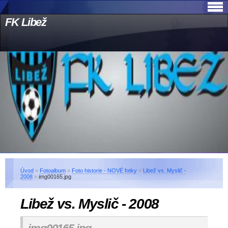
FK Libež
Úvod
»
Fotoalbum
»
Foto historie - NOVÉ fotky
»
Libež vs. Myslič -
2008
»
img00165.jpg
Libež vs. Myslič - 2008