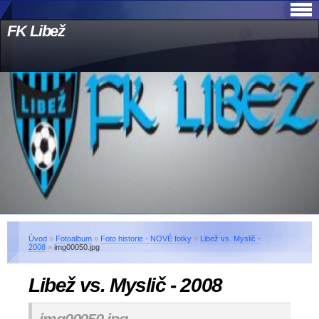
FK Libež
Úvod
»
Fotoalbum
»
Foto historie - NOVÉ fotky
»
Libež vs. Myslič -
2008
»
img00050.jpg
Libež vs. Myslič - 2008