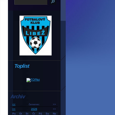
Toplist
Archiv
<<
červenec
>>
<<
2026
>>
Po
Út
St
Čt
Pá
So
Ne