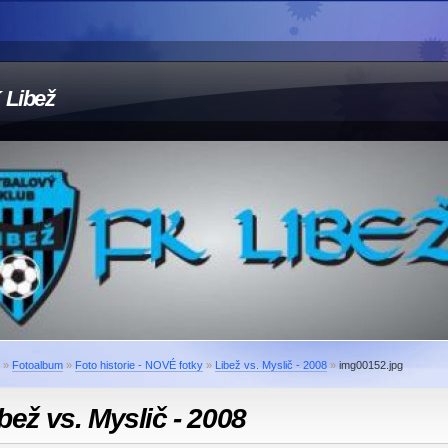
 Libež
»
Fotoalbum
»
Foto historie - NOVÉ fotky
»
Libež vs. Myslič - 2008
»
img00152.jpg
bež vs. Myslič - 2008