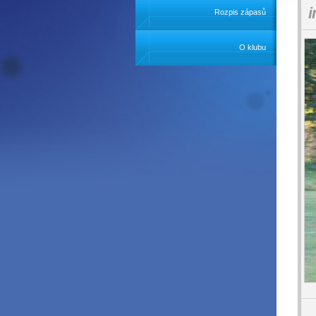
i
Rozpis zápasů
O klubu