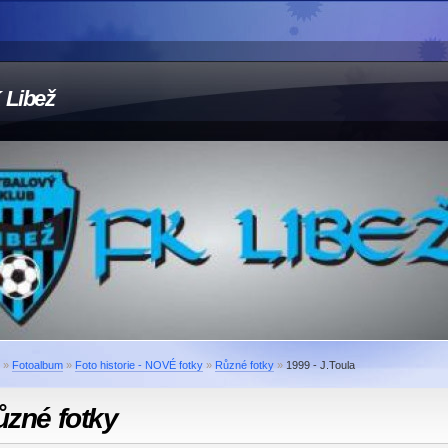
 Libež
»
Fotoalbum
»
Foto historie - NOVÉ fotky
»
Různé fotky
»
1999 - J.Toula
ůzné fotky