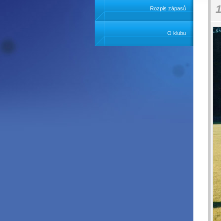
1
Rozpis zápasů
O klubu