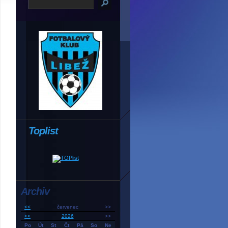
Toplist
Archiv
<<
červenec
>>
<<
2026
>>
Po
Út
St
Čt
Pá
So
Ne