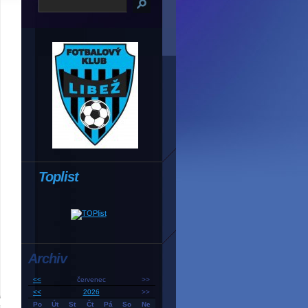
Toplist
Archiv
<<
červenec
>>
<<
2026
>>
Po
Út
St
Čt
Pá
So
Ne