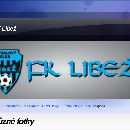
 Libež
»
Fotoalbum
»
Foto historie - NOVÉ fotky
»
Různé fotky
»
1999 - hospoda
ůzné fotky