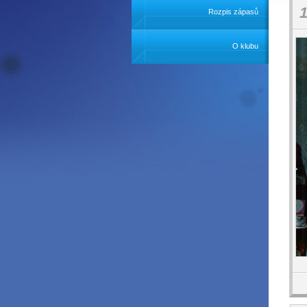
1
Rozpis zápasů
O klubu