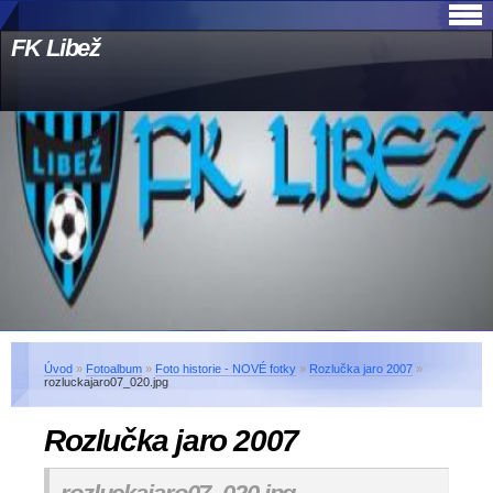
FK Libež
Úvod
»
Fotoalbum
»
Foto historie - NOVÉ fotky
»
Rozlučka jaro 2007
»
rozluckajaro07_020.jpg
Rozlučka jaro 2007