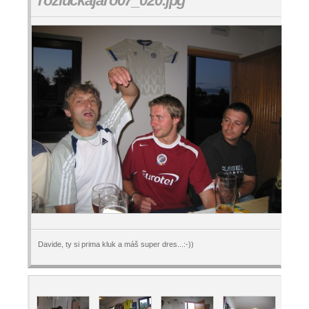
rozluckajaro07_020.jpg
Davide, ty si prima kluk a máš super dres...:-))