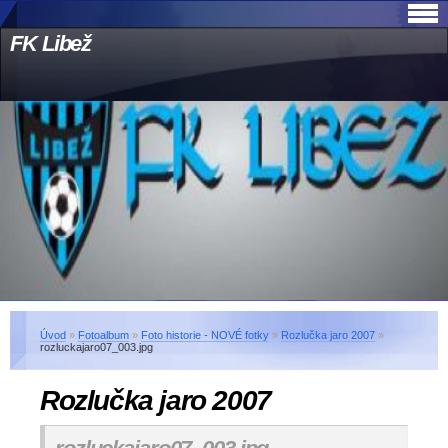
FK Libež
Úvod
»
Fotoalbum
»
Foto historie - NOVÉ fotky
»
Rozlučka jaro 2007
»
rozluckajaro07_003.jpg
Rozlučka jaro 2007