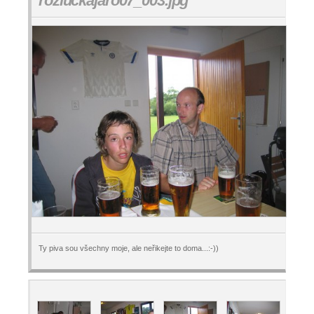
rozluckajaro07_003.jpg
Ty piva sou všechny moje, ale neřikejte to doma...:-))