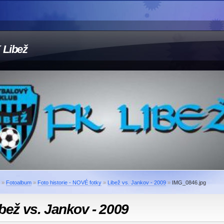
 Libež
»
Fotoalbum
»
Foto historie - NOVÉ fotky
»
Libež vs. Jankov - 2009
»
IMG_0846.jpg
bež vs. Jankov - 2009