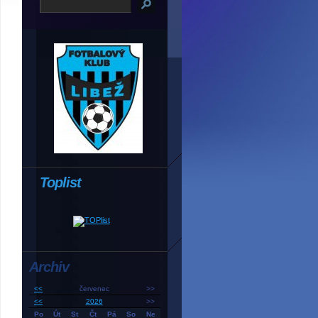
Toplist
Archiv
<<
červenec
>>
<<
2026
>>
Po
Út
St
Čt
Pá
So
Ne