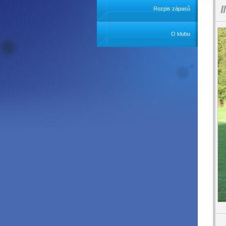
I
Rozpis zápasů
O klubu