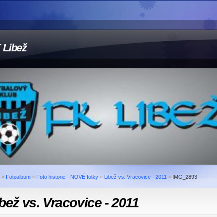
 Libež
»
Fotoalbum
»
Foto historie - NOVÉ fotky
»
Libež vs. Vracovice - 2011
»
IMG_2893
bež vs. Vracovice - 2011