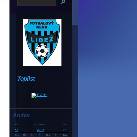
Toplist
Archiv
<<
červenec
>>
<<
2026
>>
Po
Út
St
Čt
Pá
So
Ne