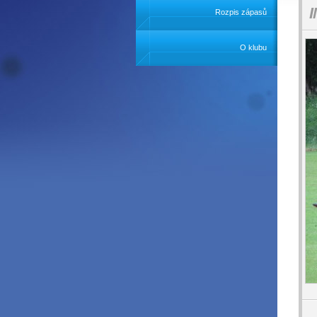
Rozpis zápasů
O klubu