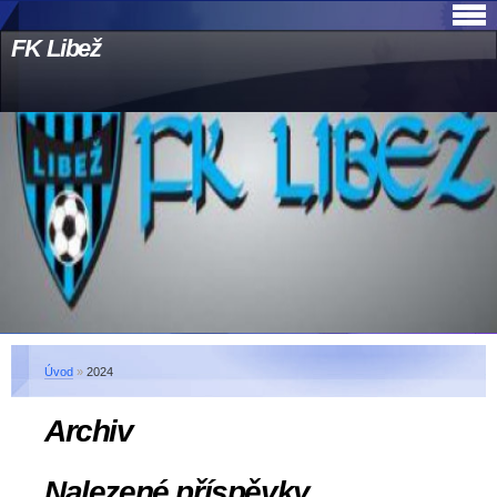
FK Libež
Úvod
»
2024
Archiv
Nalezené příspěvky