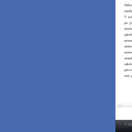
Odlož
umělý
V naš
po gó
útočn
jakob
promě
útok
nemoh
stran
nikdo
převr
tedy 
© 20