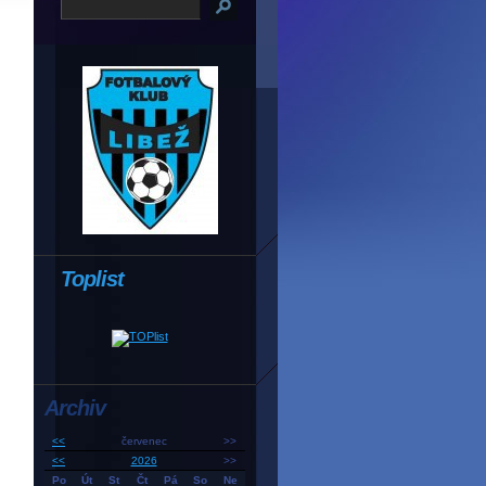
Toplist
Archiv
n
<<
červenec
>>
<<
2026
>>
Po
Út
St
Čt
Pá
So
Ne