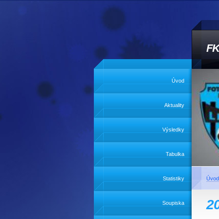
FK
Úvod
Aktuality
Výsledky
Tabulka
Statistiky
Úvod
2
Soupiska