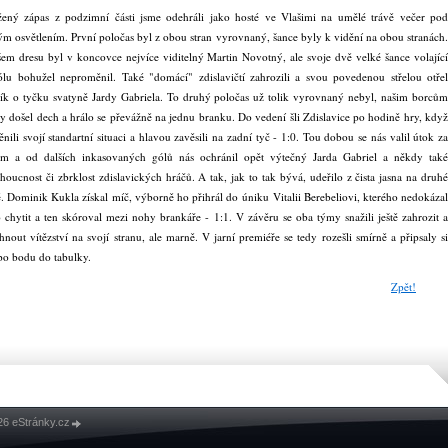
ený zápas z podzimní části jsme odehráli jako hosté ve Vlašimi na umělé trávě večer pod
m osvětlením. První poločas byl z obou stran vyrovnaný, šance byly k vidění na obou stranách.
em dresu byl v koncovce nejvíce viditelný Martin Novotný, ale svoje dvě velké šance volající
lu bohužel neproměnil. Také "domácí" zdislavičtí zahrozili a svou povedenou střelou otřel
ík o tyčku svatyně Jardy Gabriela. To druhý poločas už tolik vyrovnaný nebyl, našim borcům
y došel dech a hrálo se převážně na jednu branku. Do vedení šli Zdislavice po hodině hry, když
nili svojí standartní situaci a hlavou zavěsili na zadní tyč - 1:0. Tou dobou se nás valil útok za
em a od dalších inkasovaných gólů nás ochránil opět výtečný Jarda Gabriel a někdy také
oucnost či zbrklost zdislavických hráčů. A tak, jak to tak bývá, udeřilo z čista jasna na druhé
ě. Dominik Kukla získal míč, výborně ho přihrál do úniku Vitalii Berebeliovi, kterého nedokázal
 chytit a ten skóroval mezi nohy brankáře - 1:1. V závěru se oba týmy snažili ještě zahrozit a
hnout vítězství na svojí stranu, ale marně. V jarní premiéře se tedy rozešli smírně a připsaly si
po bodu do tabulky.
Zpět!
26 eStránky.cz