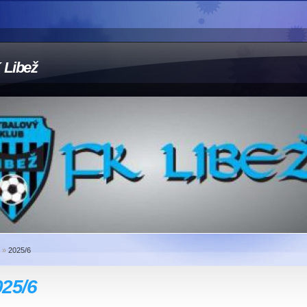
 Libež
»
2025/6
025/6