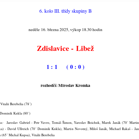
6. kolo III. třídy skupiny B
neděle 16. března 2025, výkop 18.30 hodin
Zdislavice - Libež
1 : 1 ( 0 : 0 )
rozhodčí: Miroslav Kromka
:
Vitalii Berebelia (78´)
Dominik Kukla (80´)
ava:
Jaroslav Gabriel - Petr Vavro, Tomáš Šimon, Yaroslav Boichuk, Marek Janák (70´ Marti
ka) - David Ullreich (70´ Dominik Kukla), Martin Novotný, Miloš Janák, Michael Rakaš -
Jan
 (65´ Michal Kupsa)
, Vitalii Berebelia