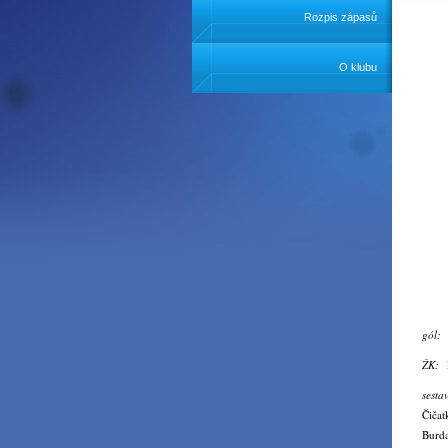
Rozpis zápasů
O klubu
gól
ŽK:
sest
Čičat
Burda