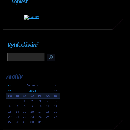
Toplist
Vyhledávání
Archiv
<<
červenec
>>
<<
2026
>>
Po
Út
St
Čt
Pá
So
Ne
1
2
3
4
5
6
7
8
9
10
11
12
13
14
15
16
17
18
19
20
21
22
23
24
25
26
27
28
29
30
31