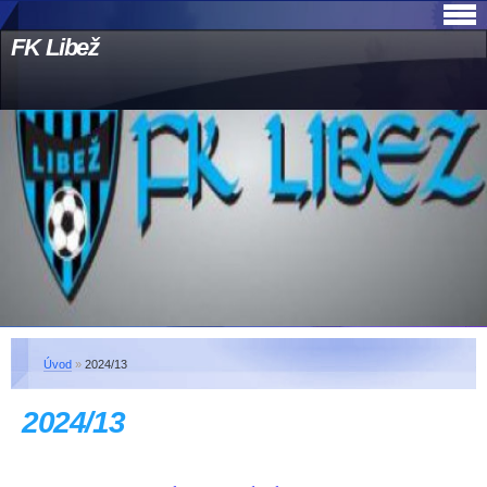
FK Libež
Úvod
»
2024/13
2024/13