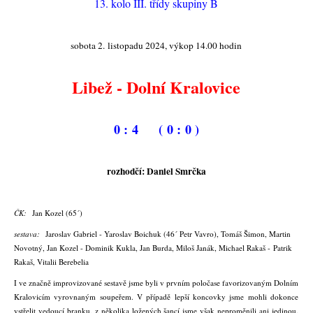
13. kolo III. třídy skupiny B
sobota 2. listopadu 2024, výkop 14.00 hodin
Libež - Dolní Kralovice
0 : 4 ( 0 : 0 )
rozhodčí: Daniel Smrčka
ČK:
Jan Kozel (65´)
sestava:
Jaroslav Gabriel - Yaroslav Boichuk (46´ Petr Vavro), Tomáš Šimon, Martin
Novotný, Jan Kozel - Dominik Kukla, Jan Burda, Miloš Janák, Michael Rakaš -
Patrik
Rakaš
, Vitalii Berebelia
I ve značně improvizované sestavě jsme byli v prvním poločase favorizovaným Dolním
Kralovicím vyrovnaným soupeřem. V případě lepší koncovky jsme mohli dokonce
vstřelit vedoucí branku, z několika ložených šancí jsme však neproměnili ani jedinou.