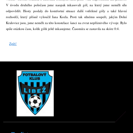
V úvodu druhého poločasu jsme naopak inkasovali gól, na který jsme neměli sílu
odpovědět. Hosty poslaly do komfortní situace další vstřelené góly a také hlavní
rozhodčí, který přísně vyloučil Jana Kozla. Proti tak silnému soupeři, jakým Dolní
Kralovice jsou, jsme neměli za této konstelace šanci na zvrat nepříznivého vývoje. Bylo
spíše otázkou času, kolik gólů ještě inkasujeme. Časomíra se zastavila na skóre 0:4.
Zpět!