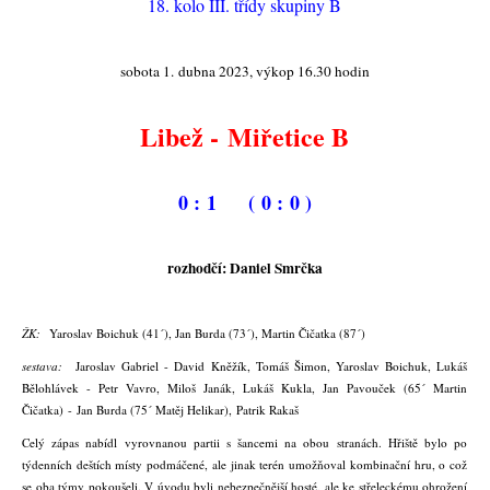
18. kolo III. třídy skupiny B
sobota 1. dubna 2023, výkop 16.30 hodin
Libež - Miřetice B
0 : 1 ( 0 : 0 )
rozhodčí: Daniel Smrčka
ŽK:
Yaroslav Boichuk (41´), Jan Burda (73´), Martin Čičatka (87´)
sestava:
Jaroslav Gabriel - David Kněžík, Tomáš Šimon, Yaroslav Boichuk, Lukáš
Bělohlávek - Petr Vavro, Miloš Janák, Lukáš Kukla, Jan Pavouček (65´ Martin
Čičatka) - Jan Burda (75´ Matěj Helikar), Patrik Rakaš
Celý zápas nabídl vyrovnanou partii s šancemi na obou stranách. Hřiště bylo po
týdenních deštích místy podmáčené, ale jinak terén umožňoval kombinační hru, o což
se oba týmy pokoušeli. V úvodu byli nebezpečnější hosté, ale ke střeleckému ohrožení