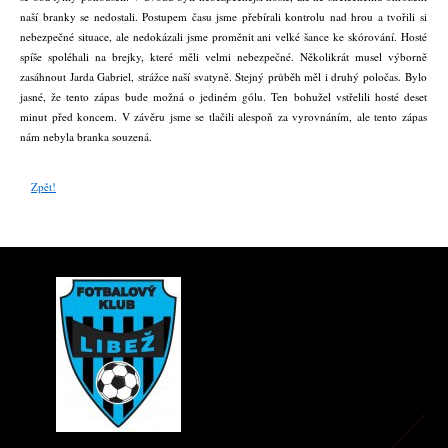
naší branky se nedostali. Postupem času jsme přebírali kontrolu nad hrou a tvořili si
nebezpečné situace, ale nedokázali jsme proměnit ani velké šance ke skórování. Hosté
spíše spoléhali na brejky, které měli velmi nebezpečné. Několikrát musel výborně
zasáhnout Jarda Gabriel, strážce naší svatyně. Stejný průběh měl i druhý poločas. Bylo
jasné, že tento zápas bude možná o jediném gólu. Ten bohužel vstřelili hosté deset
minut před koncem. V závěru jsme se tlačili alespoň za vyrovnáním, ale tento zápas
nám nebyla branka souzená.
Zpět!