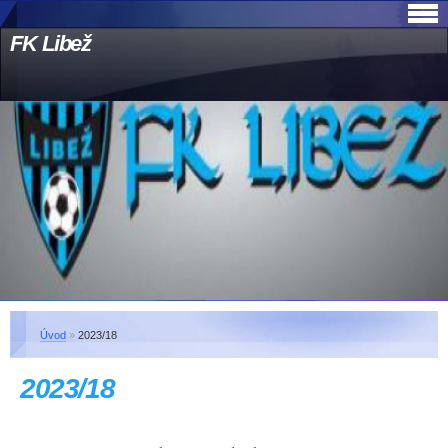
FK Libež
Úvod
»
2023/18
2023/18