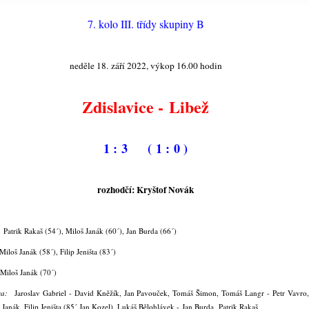
7. kolo III. třídy skupiny B
neděle 18. září 2022, výkop 16.00 hodin
Zdislavice - Libež
1 : 3 ( 1 : 0 )
rozhodčí: Kryštof Novák
:
Patrik Rakaš (54´), Miloš Janák (60´), Jan Burda (66´)
Miloš Janák (58´), Filip Jeništa (83´)
Miloš Janák (70´)
ava:
Jaroslav Gabriel - David Kněžík, Jan Pavouček, Tomáš Šimon, Tomáš Langr - Petr Vavro
 Janák, Filip Jeništa (85´ Jan Kozel), Lukáš Bělohlávek - Jan Burda, Patrik Rakaš