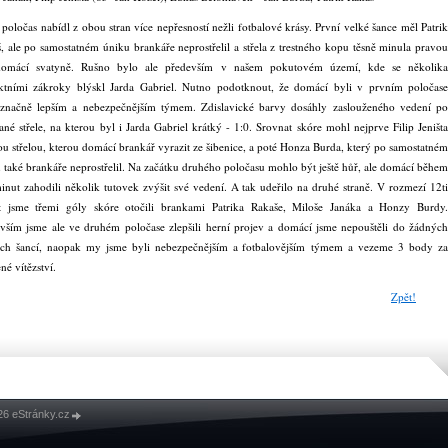
 poločas nabídl z obou stran více nepřesností nežli fotbalové krásy. První velké šance měl Patrik
, ale po samostatném úniku brankáře neprostřelil a střela z trestného kopu těsně minula pravou
domácí svatyně. Rušno bylo ale především v našem pokutovém území, kde se několika
ktními zákroky blýskl Jarda Gabriel. Nutno podotknout, že domácí byli v prvním poločase
označně lepším a nebezpečnějším týmem. Zdislavické barvy dosáhly zaslouženého vedení po
ané střele, na kterou byl i Jarda Gabriel krátký - 1:0. Srovnat skóre mohl nejprve Filip Jeništa
u střelou, kterou domácí brankář vyrazit ze šibenice, a poté Honza Burda, který po samostatném
 také brankáře neprostřelil. Na začátku druhého poločasu mohlo být ještě hůř, ale domácí během
inut zahodili několik tutovek zvýšit své vedení. A tak udeřilo na druhé straně. V rozmezí 12ti
t jsme třemi góly skóre otočili brankami Patrika Rakaše, Miloše Janáka a Honzy Burdy.
vším jsme ale ve druhém poločase zlepšili herní projev a domácí jsme nepouštěli do žádných
ých šancí, naopak my jsme byli nebezpečnějším a fotbalovějším týmem a vezeme 3 body za
né vítězství.
Zpět!
26 eStránky.cz