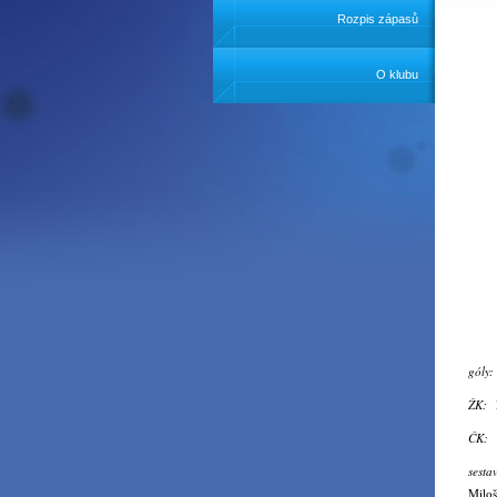
Rozpis zápasů
O klubu
góly
ŽK:
ČK:
sest
Miloš