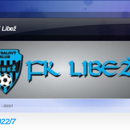
 Libež
»
2022/7
022/7