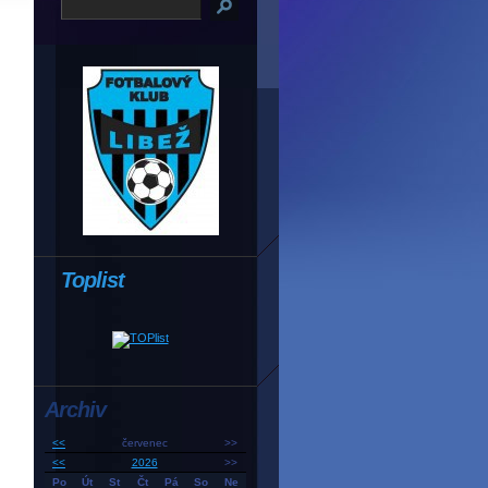
Toplist
Archiv
<<
červenec
>>
,
<<
2026
>>
Po
Út
St
Čt
Pá
So
Ne