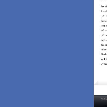
První
Rakaš
tyč 
perfe
jedn
tečov
pěkno
úniku
pár m
minu
Přede
velk
vydře
© 20