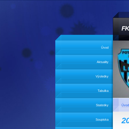
FK
Úvod
Aktuality
Výsledky
Tabulka
Statistiky
Úvod
2
Soupiska