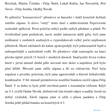
Boichuk, Martin Čičatka - Filip Šmíd, Lukáš Kukla, Jan Pavouček, Petr
Vavro - Filip Jeništa, Ondřej Novák
Po půlroční "koronavirové" přestávce se fanoušci i hráči konečně dočkali
ostrého zápasu. A slovo "ostrý" tento duel s ambiciózními Popovicemi
rozhodně splňoval. První poločas nebyl podle našich představ a plánů. Po
čtvrthodině jsme prohrávali, navíc mohli inkasovat další góly, byli jsme
nedůrazní v osobních soubojích a vyprodukovali velký počet nepřesnost
přihrávek. Hosté odcházeli do kabin spokojenější, byli jednoznačně lepší a
nebezpečnější a zaslouženě vedli. Po přestávce však nastoupilo na hrací
plochu úplně jiných 11 borců v modrých dresech. Snad politi živou vodou
hned v první minutě druhé půle srovnali stav skóre a najednou jich bylo
plné hřiště. Převzali jsme otěže zápasu a šli za vítězstvím. Pryč byla
ospalost z prvního poločasu, byli jsme agresivnější a hlavně fotbalovější,
kombinační. V 64. minutě premiérovou soutěžní brankou otočil zápas Filip
Šmíd. V tu dobu to byla ještě otevřená partie s neznámým vítězem. Když
na 3:1 zvýšil Ondra Novák, definitivně tím zlomil odpor a naděje hostů na
dobrý výsledek. Závěr zápasu jsme si užili s plnou parádou a Filip
Jeništa ještě přidal branku na konečných 4:1.
Zpět!