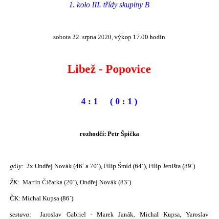
1. kolo III. třídy skupiny B
sobota 22. srpna 2020, výkop 17.00 hodin
Libež - Popovice
4 : 1 ( 0 : 1 )
rozhodčí: Petr Špička
góly:
2x Ondřej Novák (46´ a 70´), Filip Šmíd (64´), Filip Jeništa (89´)
ŽK:
Martin Čičatka (20´), Ondřej Novák (83´)
ČK: Michal Kupsa (86´)
sestava:
Jaroslav Gabriel - Marek Janák, Michal Kupsa, Yaroslav