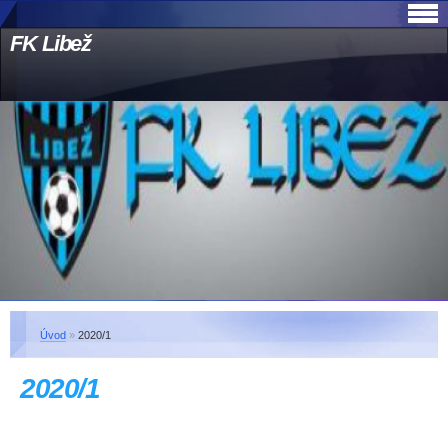
FK Libež
Úvod
»
2020/1
2020/1