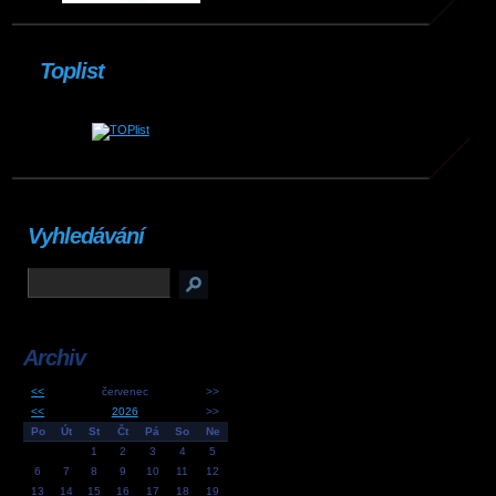
Toplist
Vyhledávání
Archiv
<<
červenec
>>
<<
2026
>>
Po
Út
St
Čt
Pá
So
Ne
1
2
3
4
5
6
7
8
9
10
11
12
13
14
15
16
17
18
19