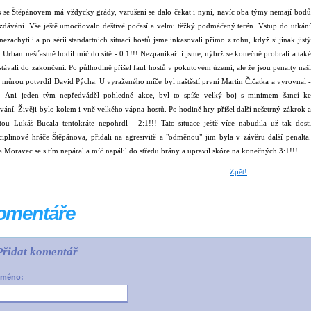
 se Štěpánovem má vždycky grády, vzrušení se dalo čekat i nyní, navíc oba týmy nemají bodů
zdávání. Vše ještě umocňovalo deštivé počasí a velmi těžký podmáčený terén. Vstup do utkání
nezachytili a po sérii standartních situací hostů jsme inkasovali přímo z rohu, když si jinak jistý
 Urban nešťastně hodil míč do sítě - 0:1!!! Nezpanikařili jsme, nýbrž se konečně probrali a také
stávali do zakončení. Po půlhodině přišel faul hostů v pokutovém území, ale že jsou penalty naší
 můrou potvrdil David Pýcha. U vyraženého míče byl naštěstí první Martin Čičatka a vyrovnal -
!! Ani jeden tým nepředváděl pohledné akce, byl to spíše velký boj s minimem šancí ke
vání. Živěji bylo kolem i vně velkého vápna hostů. Po hodině hry přišel další nešetrný zákrok a
tou Lukáš Bucala tentokráte nepohrdl - 2:1!!! Tato situace ještě více nabudila už tak dosti
ciplinové hráče Štěpánova, přidali na agresivitě a "odměnou" jim byla v závěru další penalta.
 Moravec se s tím nepáral a míč napálil do středu brány a upravil skóre na konečných 3:1!!!
Zpět!
omentáře
Přidat komentář
Jméno: