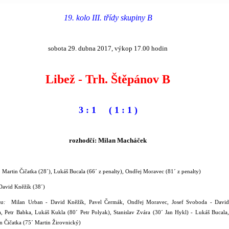
19. kolo III. třídy skupiny B
sobota 29. dubna 2017, výkop 17.00 hodin
Libež - Trh. Štěpánov B
3 : 1 ( 1 : 1 )
rozhodčí: Milan Macháček
:
Martin Čičatka (28´), Lukáš Bucala (66´ z penalty), Ondřej Moravec (81´ z penalty)
David Kněžík (38´)
ava:
Milan Urban - David Kněžík, Pavel Čermák, Ondřej Moravec, Josef Svoboda - David
, Petr Babka, Lukáš Kukla (80´ Petr Polyak), Stanislav Zvára (30´ Jan Hykl) - Lukáš Bucala,
n Čičatka (75´ Martin Žirovnický)