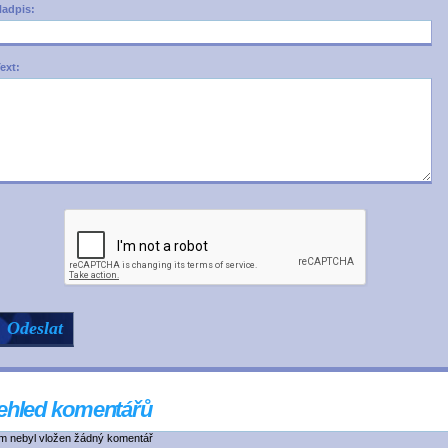
adpis:
ext:
ehled komentářů
ím nebyl vložen žádný komentář