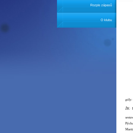
Rozpis zápasů
O klubu
góly
ŽK:
sest
Pýcha
Marti