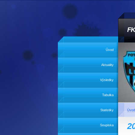
FK
Úvod
Aktuality
Výsledky
Tabulka
Statistiky
Úvod
2
Soupiska