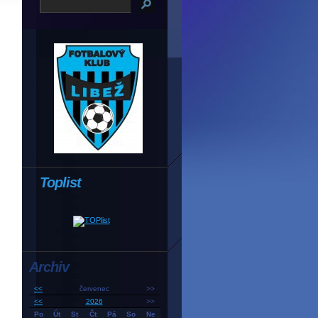
Toplist
Archiv
<<
červenec
>>
<<
2026
>>
Po
Út
St
Čt
Pá
So
Ne