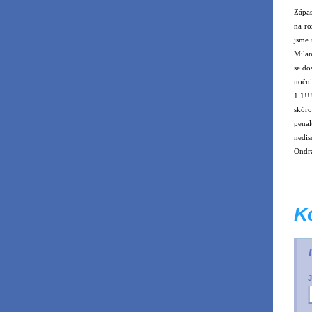
Zápas
na ro
jsme 
Milan
se do
noční
1:1!
skóro
penal
nedis
Ondra
K