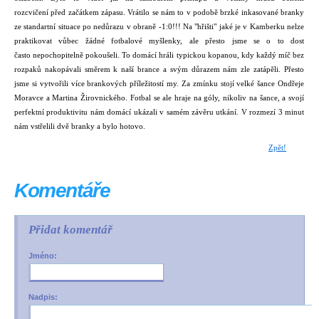
rozcvičení před začátkem zápasu. Vrátilo se nám to v podobě brzké inkasované branky
ze standartní situace po nedůrazu v obraně -1:0!!! Na "hřišti" jaké je v Kamberku nelze
praktikovat vůbec žádné fotbalové myšlenky, ale přesto jsme se o to dost
často nepochopitelně pokoušeli. To domácí hráli typickou kopanou, kdy každý míč bez
rozpaků nakopávali směrem k naší brance a svým důrazem nám zle zatápěli. Přesto
jsme si vytvořili více brankových příležitostí my. Za zmínku stojí velké šance Ondřeje
Moravce a Martina Žirovnického. Fotbal se ale hraje na góly, nikoliv na šance, a svojí
perfektní produktivitu nám domácí ukázali v samém závěru utkání. V rozmezí 3 minut
nám vstřelili dvě branky a bylo hotovo.
Zpět!
Komentáře
Přidat komentář
Jméno:
Nadpis: