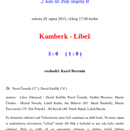
2. kolo III. třídy skupiny B
sobota 29. srpna 2015, výkop 17.00 hodin
Kamberk - Libež
3 : 0 ( 1 : 0 )
rozhodčí: Karel Berenda
ŽK:
Pavel Čermák (57´), David Kněžík (74´)
sestava:
Libor Zikmund - David Kněžík, Pavel Čermák, Ondřej Moravec, Martin
Čičatka - Michal Neruda, Lukáš Kukla, Jan Mišovic (65´ Jakub Šindelář), Martin
Žirovnický (70´ Petr Polyak) - Jiří Kováč (46´ Patrik Rakaš, Lukáš Bucala
Po domácím vítězství nad Tichonicemi jsme byli namlsaní na další body. Na tento zápas
si zaslouženou dovolenou "vybral" trenér Jiří Hák a bohužel to pro nás bylo citelné
oslabení. Bylo to vidět již na samotném přístupu u většiny hráčů během