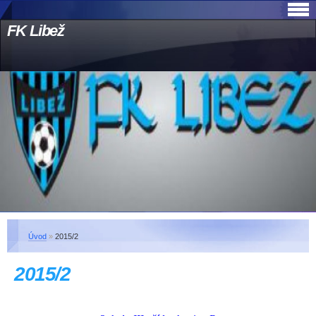
FK Libež
Úvod
»
2015/2
2015/2